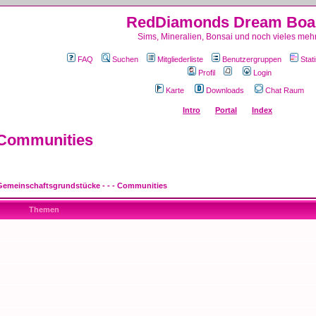
RedDiamonds Dream Boa
Sims, Mineralien, Bonsai und noch vieles mehr
FAQ
Suchen
Mitgliederliste
Benutzergruppen
Stati
Profil
Login
Karte
Downloads
Chat Raum
Intro
Portal
Index
- Communities
 Gemeinschaftsgrundstücke - - - Communities
Themen