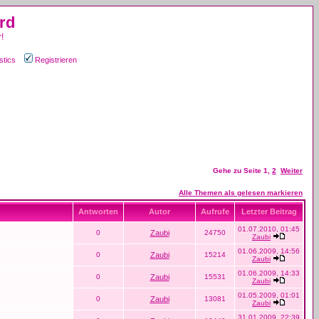
rd
!
stics
Registrieren
Gehe zu Seite
1
,
2
Weiter
Alle Themen als gelesen markieren
Antworten
Autor
Aufrufe
Letzter Beitrag
01.07.2010, 01:45
0
Zaubi
24750
Zaubi
01.06.2009, 14:56
0
Zaubi
15214
Zaubi
01.06.2009, 14:33
0
Zaubi
15531
Zaubi
01.05.2009, 01:01
0
Zaubi
13081
Zaubi
31.01.2009, 22:39