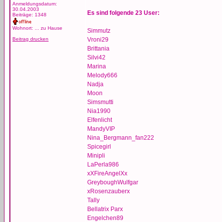
Anmeldungsdatum:
30.04.2003
Es sind folgende 23 User:
Beiträge: 1348
Wohnort: ... zu Hause
Simmutz
Beitrag drucken
Vroni29
Brittania
Silvi42
Marina
Melody666
Nadja
Moon
Simsmutti
Nia1990
Elfenlicht
MandyVIP
Nina_Bergmann_fan222
Spicegirl
Minipli
LaPerla986
xXFireAngelXx
GreyboughWulfgar
xRosenzauberx
Tally
Bellatrix Parx
Engelchen89