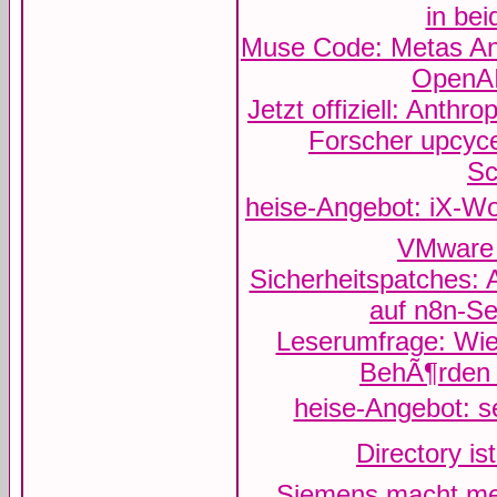
in be
Muse Code: Metas An
OpenAI
Jetzt offiziell: Anthr
Forscher upcyce
Sc
heise-Angebot: iX-Wor
VMware
Sicherheitspatches:
auf n8n-S
Leserumfrage: Wie
BehÃ¶rden
heise-Angebot: sec
Directory ist 
Siemens macht me