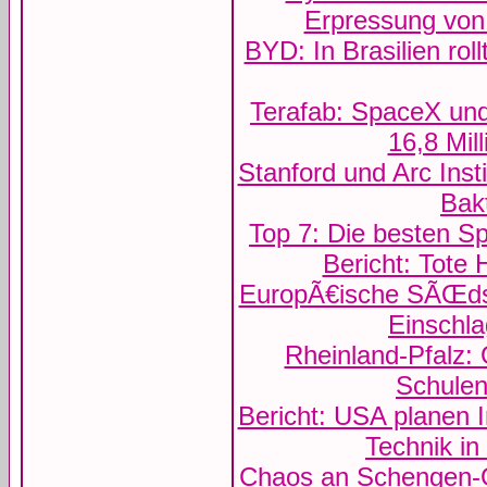
Erpressung von
BYD: In Brasilien rol
Terafab: SpaceX und
16,8 Mil
Stanford und Arc Insti
Bak
Top 7: Die besten S
Bericht: Tote 
EuropÃ€ische SÃŒdst
Einschl
Rheinland-Pfalz: 
Schule
Bericht: USA planen 
Technik i
Chaos an Schengen-G