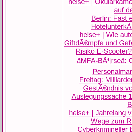
heise+ | Okularkame
auf d
Berlin: Fast 
HotelunterkÃ
heise+ | Wie au
GiftdÃ€mpfe und Gefa
Risiko E-Scooter?
âMFA-BÃ¶rseâ: 
Personalman
Freitag: Milliar
GestÃ€ndnis vo
Auslegungssache 1
B
heise+ | Jahrelang v
Wege zum Ru
Cyberkrimineller 