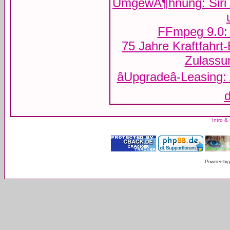
UmgewÃ¶hnung: Siri 
FFmpeg 9.0: 
75 Jahre Kraftfahrt
Zulassun
âUpgradeâ-Leasing
d
Intro &
Powered by