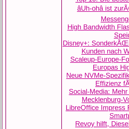
âUh-ohâ ist zu
Messenge
High Bandwidth Flas
Speic
Disney+: SonderkÃŒ
Kunden nach W
Scaleup-Europe-Fon
Europas Hi
Neue NVMe-Spezifika
Effizienz 
Social-Media: Mehr 
Mecklenburg-
LibreOffice Impress
Smart
Revoy hilft, Dies