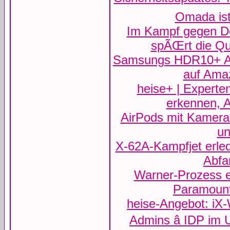
Omada ist
Im Kampf gegen De
spÃŒrt die Qu
Samsungs HDR10+ Ad
auf Ama
heise+ | Experten
erkennen, A
AirPods mit Kamer
un
X-62A-Kampfjet erled
Abf
Warner-Prozess er
Paramount
heise-Angebot: iX
Admins â IDP im