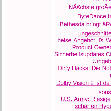
NÃ€chste groÃe
ByteDance tr
Bethesda bringt âR
ungeschnitt
heise-Angebot: iX-
Product Owner
Sicherheitsupdates C
Umgeb
Dirty Hacks: Die Not
Dolby Vision 2 ist d
sons
U.S. Army: Riesige
scharfen Hyp