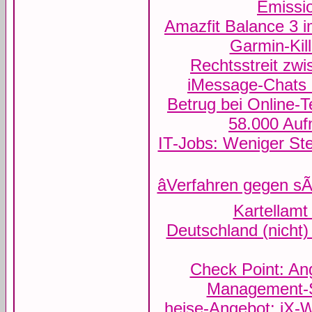
Emissi
Amazfit Balance 3 i
Garmin-Kil
Rechtsstreit zw
iMessage-Chats u
Betrug bei Online-T
58.000 Au
IT-Jobs: Weniger Ste
âVerfahren gegen sÃ€
Kartellamt 
Deutschland (nicht) 
Check Point: Ang
Management-
heise-Angebot: iX-W