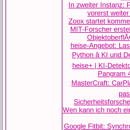
In zweiter Instanz:
vorerst weite
Zoox startet kommer
MIT-Forscher erste
ObjektoberflÃ
heise-Angebot: Las
Python â KI und 
heise+ | KI-Detekt
Pangram 4.
MasterCraft: CarPl
pas
Sicherheitsforsch
Wen kann ich noch ei
Google Fitbit: Synchr