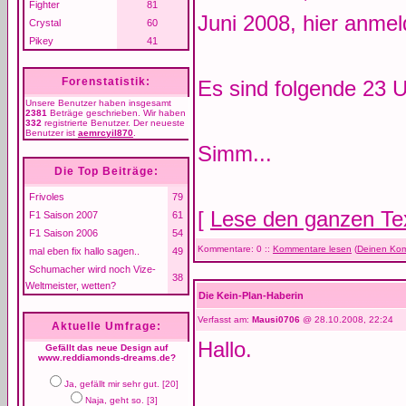
Fighter
81
Juni 2008, hier anmel
Crystal
60
Pikey
41
Forenstatistik:
Es sind folgende 23 U
Unsere Benutzer haben insgesamt
2381
Beträge geschrieben. Wir haben
332
registrierte Benutzer. Der neueste
Benutzer ist
aemrcyil870
.
Simm...
Die Top Beiträge:
Frivoles
79
[
Lese den ganzen Te
F1 Saison 2007
61
F1 Saison 2006
54
Kommentare: 0 ::
Kommentare lesen
(
Deinen Kom
mal eben fix hallo sagen..
49
Schumacher wird noch Vize-
38
Weltmeister, wetten?
Die Kein-Plan-Haberin
Verfasst am:
Mausi0706
@ 28.10.2008, 22:24
Aktuelle Umfrage:
Hallo.
Gefällt das neue Design auf
www.reddiamonds-dreams.de?
Ja, gefällt mir sehr gut. [20]
Naja, geht so. [3]