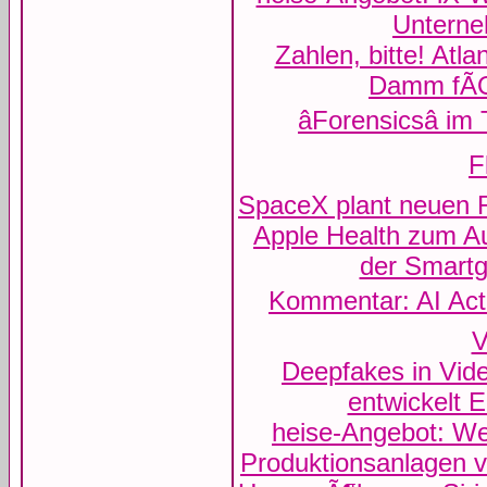
Untern
Zahlen, bitte! Atl
Damm fÃŒ
âForensicsâ im
F
SpaceX plant neuen R
Apple Health zum Au
der Smartg
Kommentar: AI Act 
V
Deepfakes in Vid
entwickelt 
heise-Angebot: Wei
Produktionsanlagen 