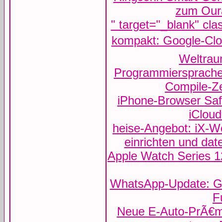
zum Our
" target="_blank" cl
kompakt: Google-Clou
Weltrau
Programmiersprach
Compile-Zei
iPhone-Browser Safa
iCloud
heise-Angebot: iX-Wo
einrichten und da
Apple Watch Series 12
WhatsApp-Update: G
F
Neue E-Auto-PrÃ€mie