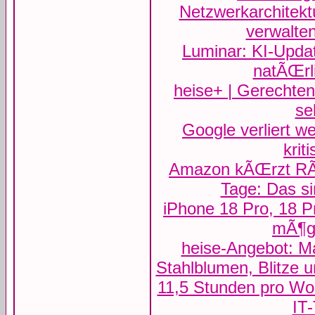
Netzwerkarchitekt
verwalte
Luminar: KI-Upda
natÃŒrl
heise+ | Gerechte
se
Google verliert we
krit
Amazon kÃŒrzt RÃŒ
Tage: Das s
iPhone 18 Pro, 18 P
mÃ¶gl
heise-Angebot: M
Stahlblumen, Blitze 
11,5 Stunden pro Wo
IT