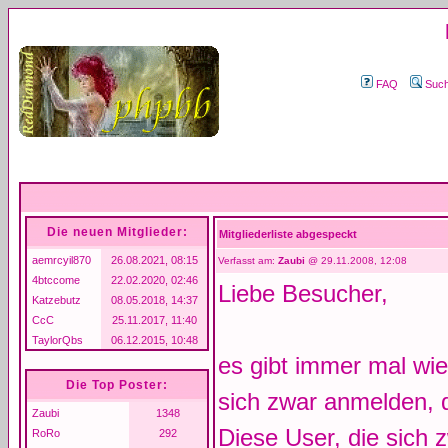
FAQ
Suc
Die neuen Mitglieder:
Mitgliederliste abgespeckt
aemrcyil870
26.08.2021, 08:15
Verfasst am:
Zaubi
@ 29.11.2008, 12:08
4btccome
22.02.2020, 02:46
Liebe Besucher,
Katzebutz
08.05.2018, 14:37
CcC
25.11.2017, 11:40
TaylorQbs
06.12.2015, 10:48
es gibt immer mal wi
Die Top Poster:
sich zwar anmelden, d
Zaubi
1348
Diese User, die sich
RoRo
292