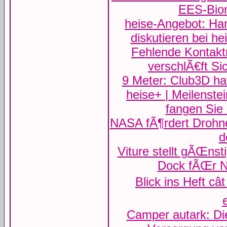
EES-Biom
heise-Angebot: Ha
diskutieren bei 
Fehlende Kontakt
verschlÃ€ft Sic
9 Meter: Club3D ha
heise+ | Meilenste
fangen Sie
NASA fÃ¶rdert Drohn
d
Viture stellt gÃŒnst
Dock fÃŒr Ni
Blick ins Heft câ
Camper autark: Di