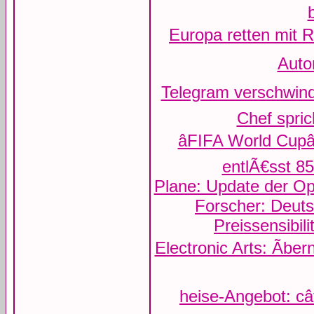
Europa retten mit R
Autom
Telegram verschwinde
Chef spri
âFIFA World Cupâ
entlÃ€sst 8
Plane: Update der Op
Forscher: Deutsc
Preissensibil
Electronic Arts: Ãbe
heise-Angebot: câ