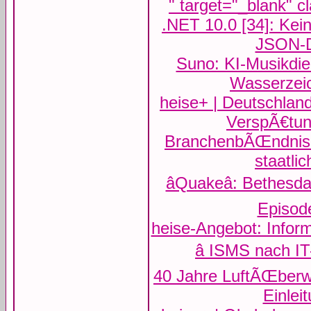
" target="_blank" 
.NET 10.0 [34]: Kein
JSON-De
Suno: KI-Musikdie
Wasserzei
heise+ | Deutschlan
VerspÃ€tu
BranchenbÃŒndnis s
staatli
âQuakeâ: Bethesd
Episod
heise-Angebot: Inform
â ISMS nach 
40 Jahre LuftÃŒberw
Einlei