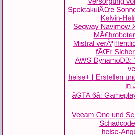
Versorgung vo
SpektakulÃ€re Sonne
Kelvin-Helm
Segway Navimow X42
MÃ€hroboter
Mistral verÃ¶ffentl
fÃŒr Sicherh
AWS DynamoDB: Ve
v
heise+ | Erstellen u
in 
âGTA 6â: Gamepl
Veeam One und Ser
Schadcode-
heise-Ang