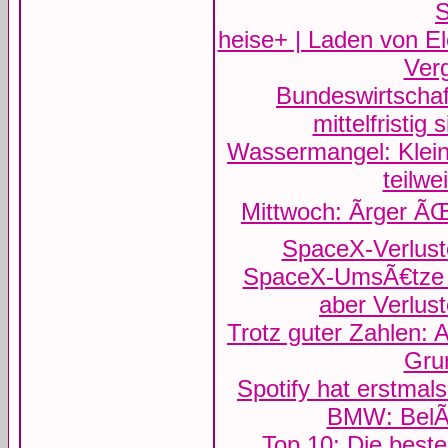
S
heise+ | Laden von El
Verg
Bundeswirtschaf
mittelfristig
Wassermangel: Klein
teilwe
Mittwoch: Ãrger 
SpaceX-Verlust
SpaceX-UmsÃ€tze 
aber Verlust
Trotz guter Zahlen:
Gru
Spotify hat erstmals
BMW: BelÃ€
Top 10: Die best