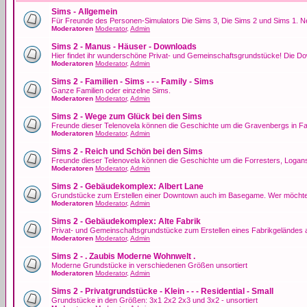
Sims - Allgemein
Für Freunde des Personen-Simulators Die Sims 3, Die Sims 2 und Sims 1. Ne
Moderatoren
Moderator
,
Admin
Sims 2 - Manus - Häuser - Downloads
Hier findet ihr wunderschöne Privat- und Gemeinschaftsgrundstücke! Die
Moderatoren
Moderator
,
Admin
Sims 2 - Familien - Sims - - - Family - Sims
Ganze Familien oder einzelne Sims.
Moderatoren
Moderator
,
Admin
Sims 2 - Wege zum Glück bei den Sims
Freunde dieser Telenovela können die Geschichte um die Gravenbergs in Fal
Moderatoren
Moderator
,
Admin
Sims 2 - Reich und Schön bei den Sims
Freunde dieser Telenovela können die Geschichte um die Forresters, Logan
Moderatoren
Moderator
,
Admin
Sims 2 - Gebäudekomplex: Albert Lane
Grundstücke zum Erstellen einer Downtown auch im Basegame. Wer möchte 
Moderatoren
Moderator
,
Admin
Sims 2 - Gebäudekomplex: Alte Fabrik
Privat- und Gemeinschaftsgrundstücke zum Erstellen eines Fabrikgeländes
Moderatoren
Moderator
,
Admin
Sims 2 - . Zaubis Moderne Wohnwelt .
Moderne Grundstücke in verschiedenen Größen unsortiert
Moderatoren
Moderator
,
Admin
Sims 2 - Privatgrundstücke - Klein - - - Residential - Small
Grundstücke in den Größen: 3x1 2x2 2x3 und 3x2 - unsortiert