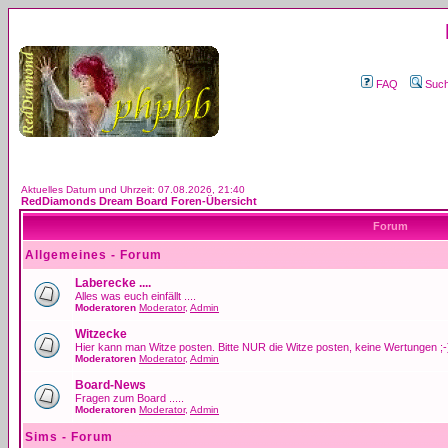
FAQ
Suc
Aktuelles Datum und Uhrzeit: 07.08.2026, 21:40
RedDiamonds Dream Board Foren-Übersicht
Forum
Allgemeines - Forum
Laberecke ....
Alles was euch einfällt ....
Moderatoren
Moderator
,
Admin
Witzecke
Hier kann man Witze posten. Bitte NUR die Witze posten, keine Wertungen ;-
Moderatoren
Moderator
,
Admin
Board-News
Fragen zum Board .....
Moderatoren
Moderator
,
Admin
Sims - Forum