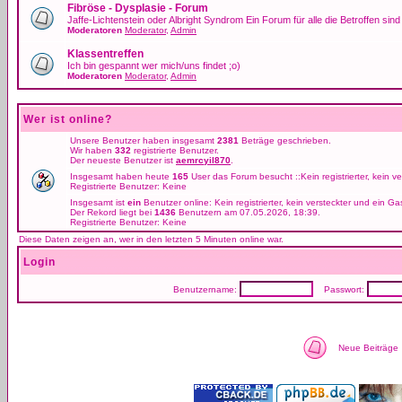
Fibröse - Dysplasie - Forum
Jaffe-Lichtenstein oder Albright Syndrom Ein Forum für alle die Betroffen si
Moderatoren
Moderator
,
Admin
Klassentreffen
Ich bin gespannt wer mich/uns findet ;o)
Moderatoren
Moderator
,
Admin
Wer ist online?
Unsere Benutzer haben insgesamt
2381
Beträge geschrieben.
Wir haben
332
registrierte Benutzer.
Der neueste Benutzer ist
aemrcyil870
.
Insgesamt haben heute
165
User das Forum besucht ::Kein registrierter, kein v
Registrierte Benutzer: Keine
Insgesamt ist
ein
Benutzer online: Kein registrierter, kein versteckter und ein G
Der Rekord liegt bei
1436
Benutzern am 07.05.2026, 18:39.
Registrierte Benutzer: Keine
Diese Daten zeigen an, wer in den letzten 5 Minuten online war.
Login
Benutzername:
Passwort:
Neue Beiträge