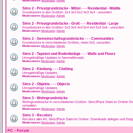
Moderatoren
Moderator
,
Admin
Sims 2 - Privatgrundstücke - Mittel - - - Residential - Middle
Grundstücke in den Größen: 2x4 3x3 5x2 4x3 3x4 - unsortiert
Moderatoren
Moderator
,
Admin
Sims 2 - Privatgrundstücke - Groß - - - Residential - Large
Grundstücke in den Größen: 5x3 3x5 4x4 5x4 4x5 5x5 5x6 - unsortiert
Moderatoren
Moderator
,
Admin
Sims 2 - Gemeinschaftsgrundstücke - - - Communities
Grundstücke in verschiedenen Größen, meist 5x5, unsortiert.
Moderatoren
Moderator
,
Admin
Sims 2 - Tapeten und Bodenbeläge - - - Walls and Floors
Unregelmäßige Updates in Sammelthreads.
Moderatoren
Moderator
,
Admin
Sims 2 - Kleidung - - - Clothing
Unregelmäßige Updates.
Moderatoren
Moderator
,
Admin
Sims 2 - Objekte - - - Objects
Unregelmäßige Updates.
Moderatoren
Moderator
,
Admin
Sims 3 - Wohngrundstücke
Wohngrundstücke in verschiedenen Größen. Sims3Pack Datei im Ordner Dow
verwalten.
Moderatoren
Moderator
,
Admin
Sims 3 - Recolors
Recolors aller Art. Sims3Pack Datei im Ordner: Downloads ablegen und Dopp
Moderatoren
Moderator
,
Admin
PC - Forum