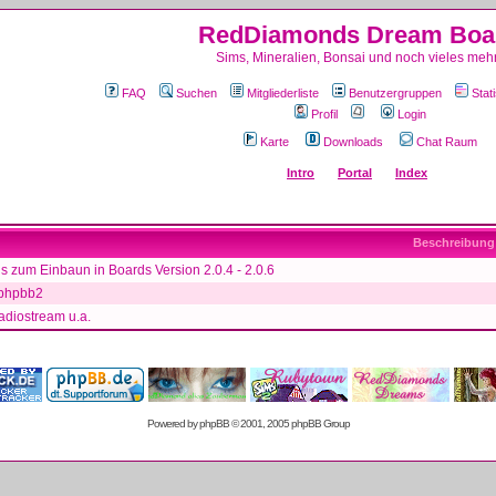
RedDiamonds Dream Boa
Sims, Mineralien, Bonsai und noch vieles mehr
FAQ
Suchen
Mitgliederliste
Benutzergruppen
Stati
Profil
Login
Karte
Downloads
Chat Raum
Intro
Portal
Index
Beschreibung
 zum Einbaun in Boards Version 2.0.4 - 2.0.6
phpbb2
adiostream u.a.
Powered by
phpBB
© 2001, 2005 phpBB Group